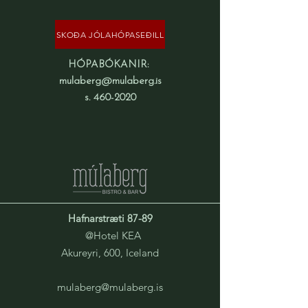
SKOÐA JÓLAHÓPASEÐILL
HÓPABÓKANIR:
mulaberg@mulaberg.is
s. 460-2020
Hafnarstræti 87-89
@Hotel KEA
Akureyri, 600, Iceland
mulaberg@mulaberg.is