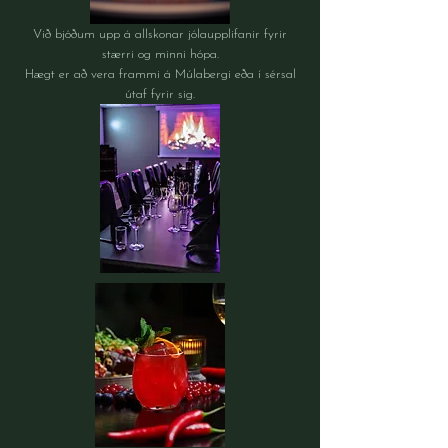
Við bjóðum upp á allskonar jólaupplifanir fyrir
stærri og minni hópa.
Hægt er að vera frammi á Múlabergi eða í sérsal
útaf fyrir sig.