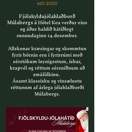
460-2020
Fjölskyldujólahlaðborð
Múlabergs á
Hótel Kea verður eins
og áður haldið hátíðlegt
sunnudaginn 14.desember.
Allskonar kræsingar og skemmtun
fyrir börnin eru í fyrirrúmi með
sérstökum leynigestum, ísbar,
krapvél og réttum sérsniðnum að
smáfólkinu.
Ásamt klassísku og vinsælustu
réttunum af árlega jólahlaðborði
Múlabergs.