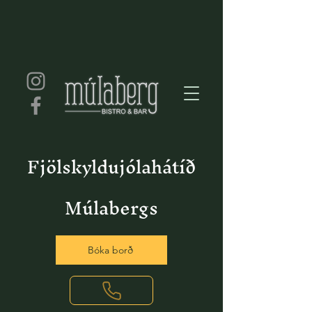
Fjölskyldujólahátíð
Múlabergs
Bóka borð