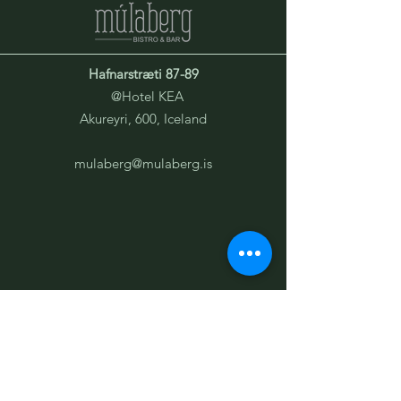
Hafnarstræti 87-89
@Hotel KEA
Akureyri, 600, Iceland
mulaberg@mulaberg.is