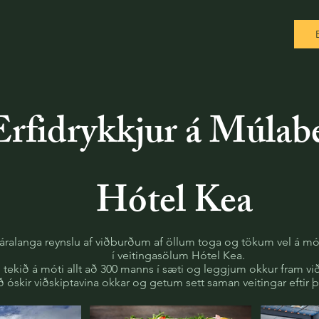
Erfidrykkjur á Múlab
Hótel Kea
áralanga reynslu af viðburðum af öllum toga og tökum vel á mót
í veitingasölum Hótel Kea.
tekið á móti allt að 300 manns í sæti og leggjum okkur fram vi
ð óskir viðskiptavina okkar og getum sett saman veitingar eftir þ