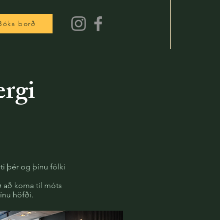
Bóka borð
ergi
i þér og þínu fólki
ð að koma til móts
ínu höfði.