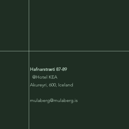
Hafnarstræti 87-89
@Hotel KEA
Akureyri, 600, Iceland
mulaberg@mulaberg.is