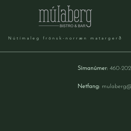
Nútímaleg frönsk-norræn matargerð
Símanúmer:
460-20
Netfang:
mulaberg@