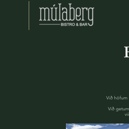
Við höfum 
Við getum 
vi