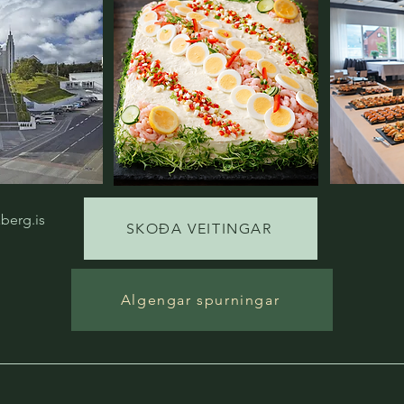
berg.is
SKOÐA VEITINGAR
Algengar spurningar