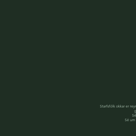
Starfsfólk okkar er re
g
Sé
Sé um 