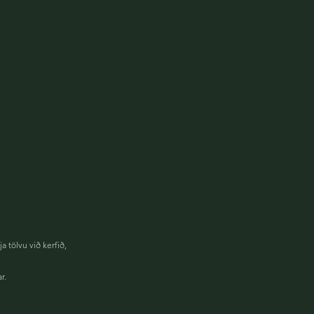
 tölvu við kerfið,
ar.