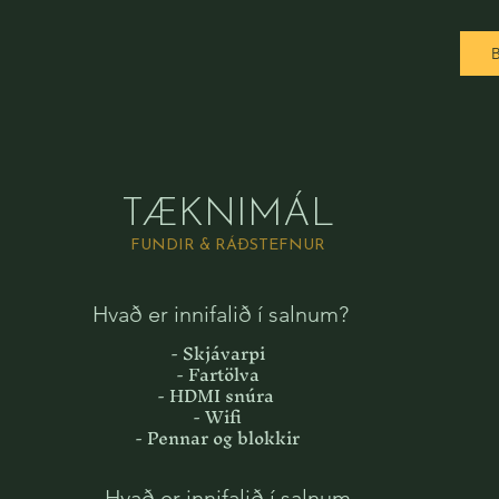
TÆKNIMÁL
FUNDIR & RÁÐSTEFNUR
Hvað er innifalið í salnum?
- Skjávarpi
- Fartölva
- HDMI snúra
- Wifi
- Pennar og blokkir
Hvað er innifalið í salnum