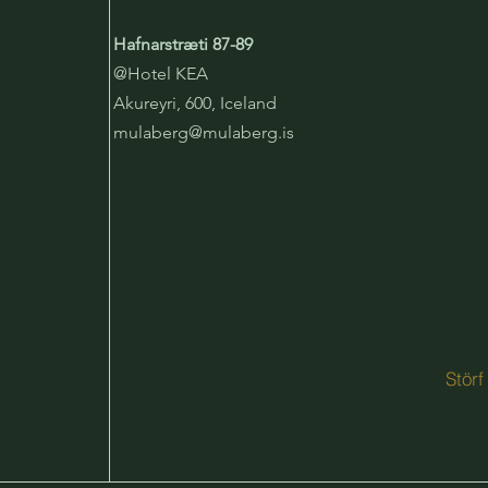
Hafnarstræti 87-89
@Hotel KEA
Akureyri, 600, Iceland
mulaberg@mulaberg.is
Störf