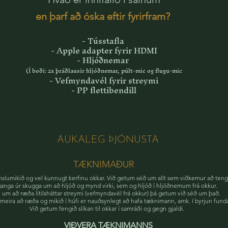
en þarf að óska eftir fyrirfram?
- Tússtafla
- Apple adapter fyrir HDMI
- Hljóðnemar
(Í boði: 2x þráðlausir hljóðnemar, púlt-mic og flugu-mic
- Vefmyndavél fyrir streymi
- PP flettibendill
AUKALEG ÞJÓNUSTA
TÆKNIMAÐUR
ynslumikið og vel kunnugt kerfinu okkar. Við getum séð um allt sem viðkemur að tengja
anga úr skugga um að hljóð og mynd virki, sem og hljóð í hljóðnemum frá okkur.
 um að ræða lítilsháttar streymi (vefmyndavél frá okkur) þá getum við séð um það.
meira að ræða og mikið í húfi er nauðsynlegt að hafa tæknimann, amk. í byrjun fund
Við getum fengið slíkan til okkar í samráði og gegn gjaldi.
VIÐVERA TÆKNIMANNS