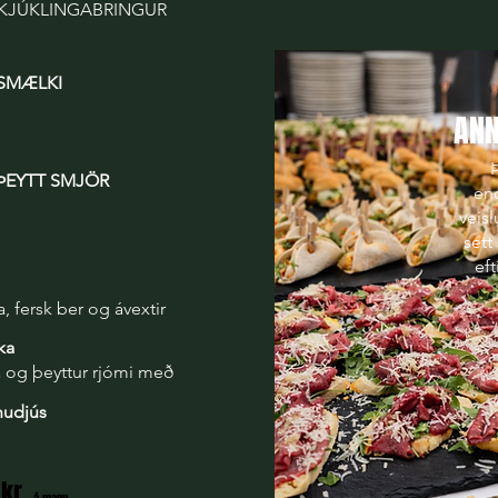
 KJÚKLINGABRINGUR
SMÆLKI
ANN
ÞEYTT SMJÖR
end
veis
sett
eft
, fersk ber og ávextir
ka
a og þeyttur rjómi með
ínudjús
 kr.