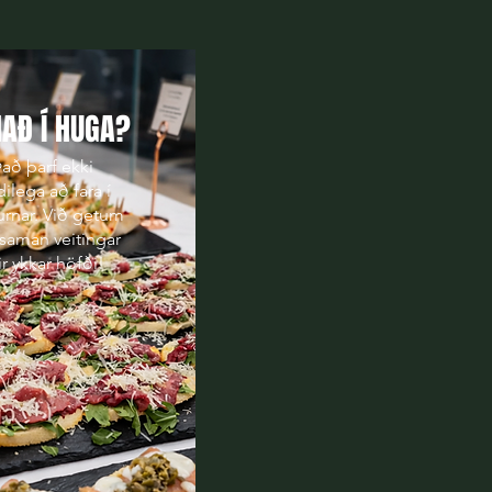
AÐ Í HUGA?
Það þarf ekki
ilega að fara í
lurnar. Við getum
 saman veitingar
ir ykkar höfði! ​