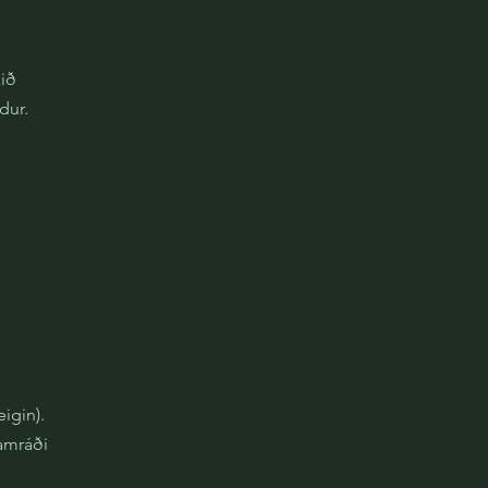
kið
dur.
igin).
amráði