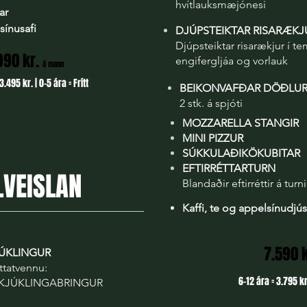
hvítlauksmæjónesi
ar
sínusafi
DJÚPSTEIKTAR RISARÆKJ
Djúpsteiktar risarækjur í 
990 kr.
engifergljáa og vorlauk
á mann
3.495 kr. | 0-5 ára = Frítt
BEIKONVAFÐAR DÖÐLU
2 stk. á spjóti
MOZZARELLA STANGIR
MINI PIZZUR
SÚKKULAÐIKÖKUBITAR
EFTIRRÉTTARTURN
LVEISLAN
Blandaðir eftirréttir á turni
Kaffi, te og appelsínudjú
7.590 
ÚKLINGUR​
éttatvennu:
6-12 ára = 3.795 kr.
 KJÚKLINGABRINGUR