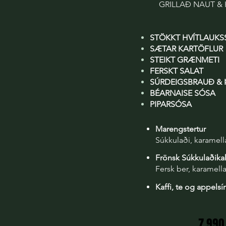
GRILLAÐ NAUT &
STÖKKT HVÍTLAUKS
SÆTAR KARTÖFLUR
STEIKT GRÆNMETI
FERSKT SALAT
SÚRDEIGSBRAUÐ & 
BÉARNAISE SÓSA
PIPARSÓSA
Marengstertur
Súkkulaði, karamella
Frönsk Súkkulaðika
Fersk ber, karamell
Kaffi, te og appels
7.990