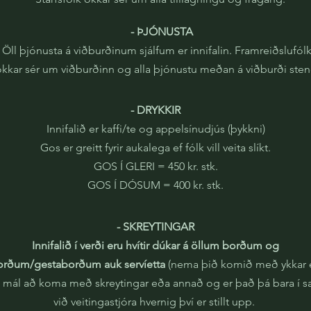
- ÞJÓNUSTA
Öll þjónusta á viðburðinum sjálfum er innifalin. Framreiðslufól
kkar sér um viðburðinn og alla þjónustu meðan á viðburði sten
- DRYKKIR
Innifalið er kaffi/te og appelsínudjús (þykkni)
Gos er greitt fyrir aukalega ef fólk vill veita slíkt.
GOS Í GLERI = 450 kr. stk.
GOS Í DÓSUM = 400 kr. stk.
- SKREYTINGAR
Innifalið í verði eru hvítir dúkar á öllum borðum og
orðum/gestaborðum auk servíetta
(nema þið komið með ykkar e
t mál að koma með skreytingar eða annað og er það þá bara í s
við veitingastjóra hvernig því er stillt upp.