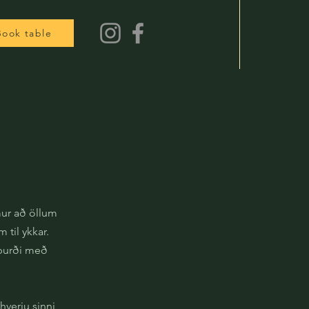
Book table
mur að öllum
 til ykkar.
ðburði með
hverju sinni