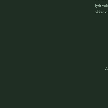
fyrir v
okkar vi
A