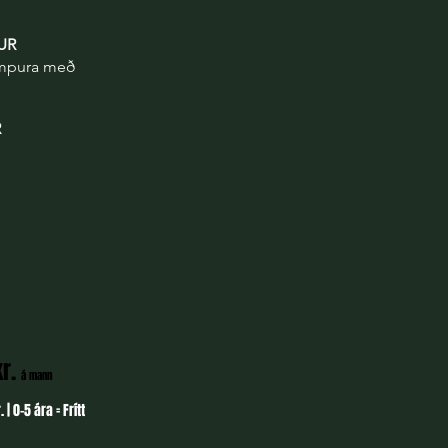
UR
tempura með
R
s
kr.
á mann
 | 0-5 ára = Frítt