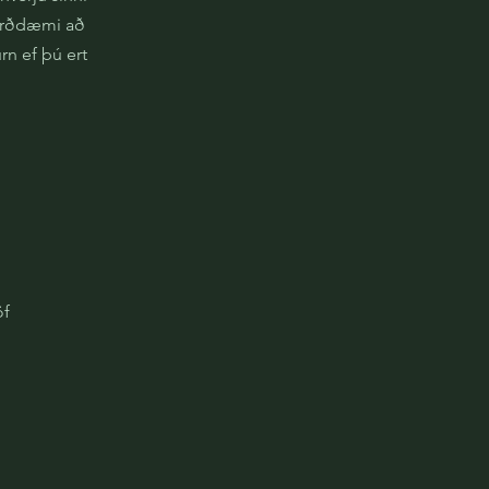
verðdæmi að
rn ef þú ert
öf