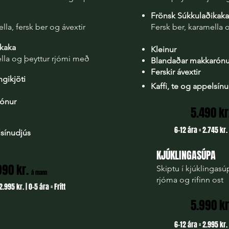
Frönsk Súkkulaðikaka
lla, fersk ber og ávextir
Fersk ber, karamella 
ikaka
Kleinur
ella og þeyttur rjómi með
Blandaðar makkarón
Ferskir ávextir
gikjöti
Kaffi, te og appelsín
rónur
5.490 kr
6-12 ára = 2.745 kr. 
lsínudjús
​KJÚKLINGASÚPA
990 kr.
Skiptu í kjúklingasú
á mann
rjóma og rifinn ost
2.995 kr. | 0-5 ára = Frítt
5.990 k
6-12 ára = 2.995 kr. 