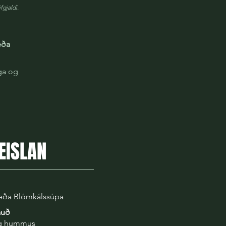
fgjaldi.
eða
nga og
EISLAN
eða Blómkálssúpa
auð
og hummus