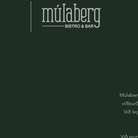
Múlaberg
viðburð
Við le
Við erum