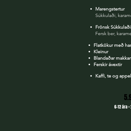
Marengstertur
Súkkulaði, karame
Frönsk Súkkulað
Fersk ber, karam
Flatkökur með han
Kleinur
Blandaðar makka
Ferskir ávextir
Kaffi, te og appe
5.
6-12 ára = 