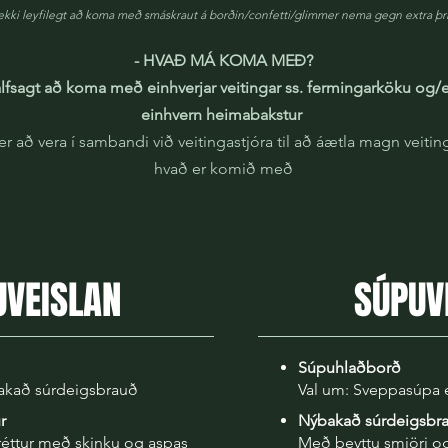
ekki leyfilegt að koma með smáskraut á borðin/confetti/glimmer nema gegn extra þri
- HVAÐ MÁ KOMA MEÐ?
álfsagt að koma með einhverjar veitingar ss. fermingarköku og/
einhvern heimabakstur
er að vera í sambandi við veitingastjóra til að áætla magn veiti
hvað er komið með
UVEISLAN
SÚPUV
Súpuhlaðborð
bakað súrdeigsbrauð
Val um: Sveppasúpa 
ur
Nýbakað súrdeigsbr
 réttur með skinku og aspas
Með þeyttu smjöri 