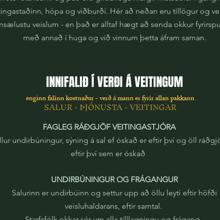
eitingastaðinn, hópa og viðburði. Hér að neðan eru tillögur og 
nsælustu veislum - en það er alltaf hægt að senda okkur fyrirspu
með annað í huga og við vinnum þetta áfram saman.
INNIFALIÐ Í VERÐI Á VEITINGUM
enginn falinn kostnaður - verð á mann er fyrir allan pakkann
SALUR - ÞJÓNUSTA - VEITINGAR
FAGLEG RÁÐGJÖF VEITINGASTJÓRA
llur undirbúningur, sýning á sal ef óskað er eftir því og öll ráðgj
eftir því sem er óskað
UNDIRBÚNINGUR OG FRÁGANGUR
Salurinn er undirbúinn og settur upp að öllu leyti eftir höfði
veisluhaldarans, eftir samtal.
Starfsfólk okkar sér um alla tilllagningu og frágang.