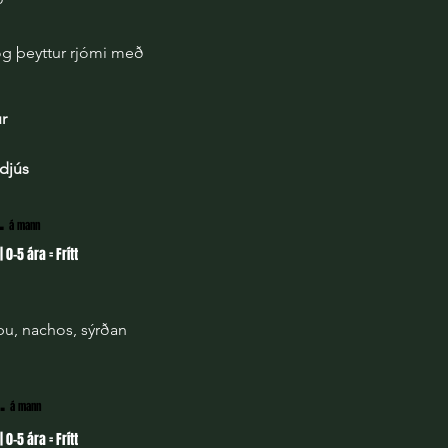
og þeyttur rjómi með
ur
udjús
.
á mann
| 0-5 ára = Frítt
pu, nachos, sýrðan
r.
á mann
| 0-5 ára = Frítt