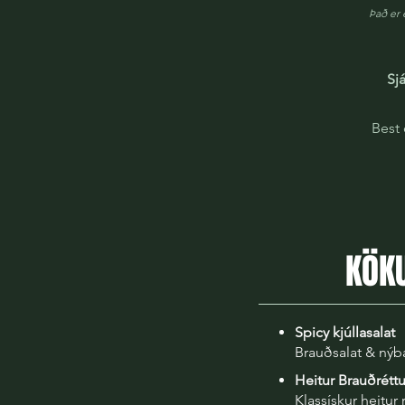
Það er 
Sj
Best 
KÖK
Spicy kjúllasalat
Brauðsalat & ný
Heitur Brauðrétt
Klassískur heitur