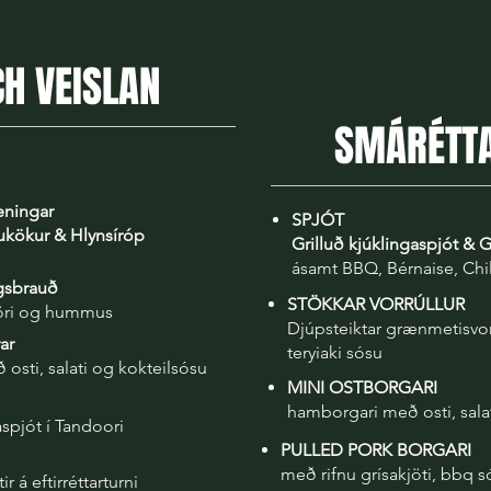
H VEISLAN
SMÁRÉTTA
teningar
SPJÓT
kökur & Hlynsíróp
​Grilluð kjúklingaspjót & 
ásamt BBQ, Bérnaise, Chi
gsbrauð
STÖKKAR VORRÚLLUR
öri og hummus
Djúpsteiktar grænmetisvo
ar
teryiaki sósu
osti, salati og kokteilsósu
MINI OSTBORGARI
hamborgari með osti, sala
aspjót í Tandoori
PULLED PORK BORGARI
með rifnu grísakjöti, bbq 
ir á eftirréttarturni