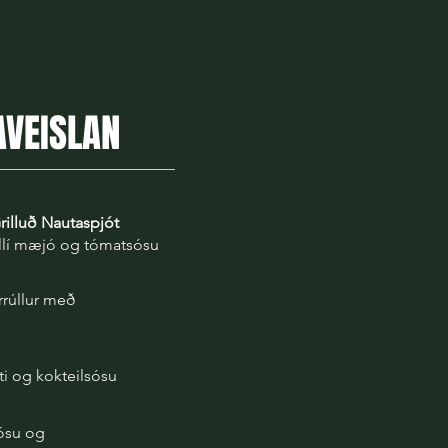
VEISLAN
Grilluð Nautaspjót
llí mæjó og tómatsósu
rrúllur með
ti og kokteilsósu
sósu og