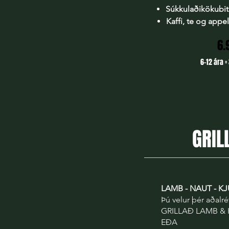
Súkkulaðikökubit
Kaffi, te og appel
6.
6-12 ára = 
GRIL
LAMB - NAUT - KJ
Þú velur þér aðalr
GRILLAÐ LAMB &
EÐA