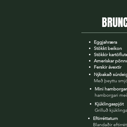
BRUNC
Eggjahræra
Stökkt beikon
Stökkir kartöflu
Amerískar pönnu
Ferskir ávextir
Nýbakað súrdei
Með þeyttu smj
Mini hamborgar
hamborgari með 
Kjúklingaspjót
Grilluð kjúkling
Eftirréttaturn
Blandaðir eftirrétt