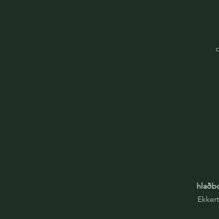
o
hlaðb
Ekker