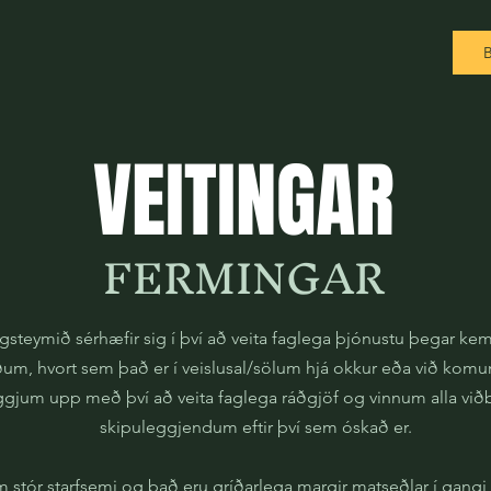
VEITINGAR
FERMINGAR
steymið sérhæfir sig í því að veita faglega þjónustu þegar ke
um, hvort sem það er í veislusal/sölum hjá okkur eða við komum
ggjum upp með því að veita faglega ráðgjöf og vinnum alla vi
skipuleggjendum eftir því sem óskað er.
 stór starfsemi og það eru gríðarlega margir matseðlar í gangi 