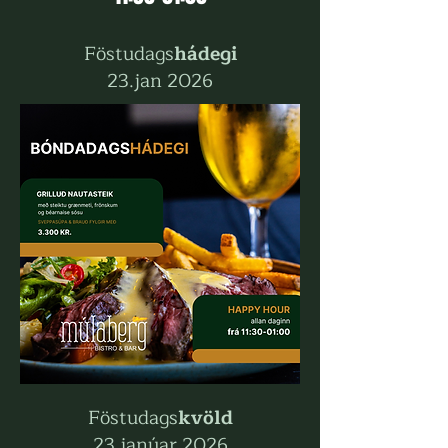
Föstudags
hádegi
23.jan 2026
Föstudags
kvöld
23.janúar 2026