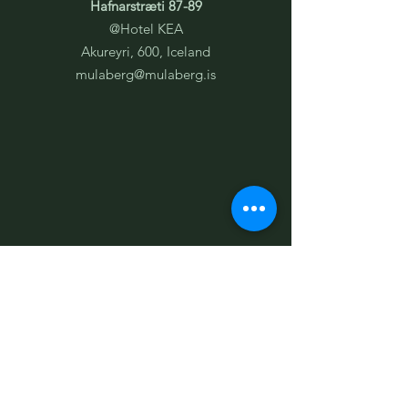
Hafnarstræti 87-89
@Hotel KEA
Akureyri, 600, Iceland
mulaberg@mulaberg.is
Störf í boði